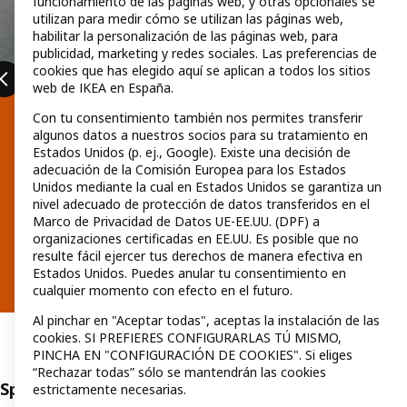
funcionamiento de las páginas web, y otras opcionales se
utilizan para medir cómo se utilizan las páginas web,
habilitar la personalización de las páginas web, para
publicidad, marketing y redes sociales. Las preferencias de
cookies que has elegido aquí se aplican a todos los sitios
web de IKEA en España.
KOMPISHÄNG, una colección que
Con tu consentimiento también nos permites transferir
algunos datos a nuestros socios para su tratamiento en
se mueve contigo
Estados Unidos (p. ej., Google). Existe una decisión de
adecuación de la Comisión Europea para los Estados
Muebles ideales para los más nómadas, diseñados para
Unidos mediante la cual en Estados Unidos se garantiza un
que te acompañen allá donde vayas. Artículos bonitos,
nivel adecuado de protección de datos transferidos en el
resistentes y fáciles de mover.
Marco de Privacidad de Datos UE-EE.UU. (DPF) a
organizaciones certificadas en EE.UU. Es posible que no
resulte fácil ejercer tus derechos de manera efectiva en
Estados Unidos. Puedes anular tu consentimiento en
cualquier momento con efecto en el futuro.
Al pinchar en "Aceptar todas", aceptas la instalación de las
cookies. SI PREFIERES CONFIGURARLAS TÚ MISMO,
PINCHA EN "CONFIGURACIÓN DE COOKIES". Si eliges
“Rechazar todas” sólo se mantendrán las cookies
Special prices
estrictamente necesarias.