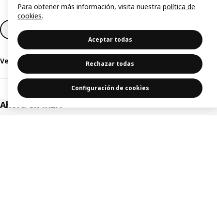
Para obtener más información, visita nuestra
política de
cookies
.
Outlet
Hemos bajado el precio
Ofertas IKEA Fa
Aceptar todas
Ver todas las ofertas
Rechazar todas
Configuración de cookies
Ahora en IKEA
Saltar listado