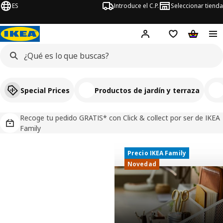
ES
Introduce el C.P.
Seleccionar tienda
Hej!
Iniciar sesión
Lista de deseo
Carrito d
Special Prices
Productos de jardín y terraza
Recoge tu pedido GRATIS* con Click & collect por ser de IKEA
Family
Precio IKEA Family
Precio IKEA Family
IKEA, tu tienda de muebles y decoració
Novedad